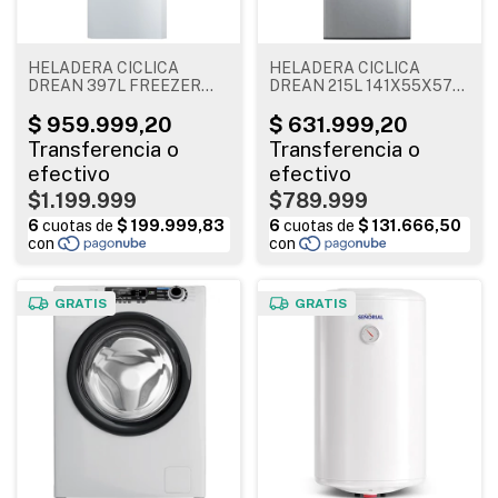
HELADERA CICLICA
HELADERA CICLICA
DREAN 397L FREEZER
DREAN 215L 141X55X57
XXL 190X67X69
INOXIDABLE
HDR400F30B
RZD215PVARX
$1.199.999
$789.999
GRATIS
GRATIS