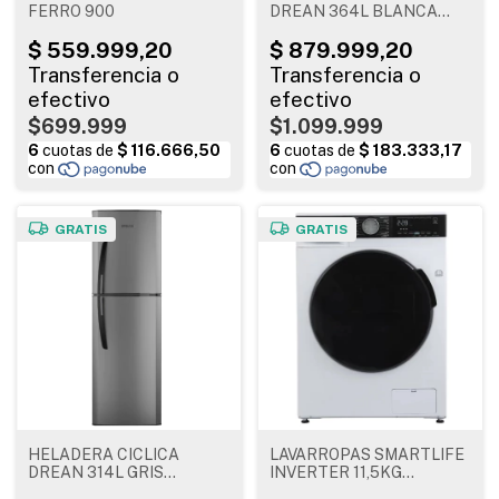
FERRO 900
DREAN 364L BLANCA
176X67X69 HDR370F50B
$699.999
$1.099.999
GRATIS
GRATIS
HELADERA CICLICA
LAVARROPAS SMARTLIFE
DREAN 314L GRIS
INVERTER 11,5KG
179X55X69 HDR320F50E
1400RPM BLANCO SL-