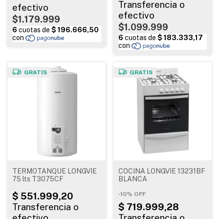
$1.179.999
$1.099.999
GRATIS
GRATIS
TERMOTANQUE LONGVIE
COCINA LONGVIE 13231BF
75 lts T3075CF
BLANCA
-
10
%
OFF