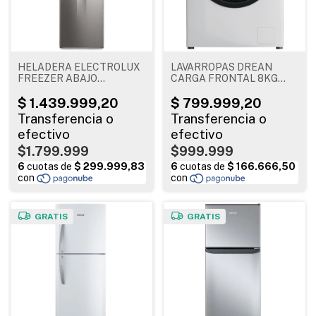
HELADERA ELECTROLUX
LAVARROPAS DREAN
FREEZER ABAJO
CARGA FRONTAL 8KG
INFERIOR INVERTER 429L
1400RPM INVERTER
186X74X60
BLANCO LCFDR0814SB
$1.799.999
$999.999
GRATIS
GRATIS