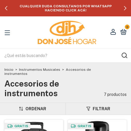
CUALQUIER DUDA CONSULTANOS POR WHATSAPP
HACIENDO CLICK ACÁ!
0
Inicio
>
Instrumentos Musicales
>
Accesorios de
instrumentos
Accesorios de
instrumentos
7 productos
ORDENAR
FILTRAR
GRATIS
GRATIS