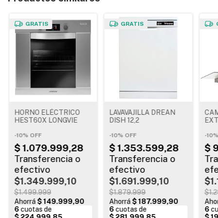
GRATIS
GRATIS
HORNO ELÉCTRICO
LAVAVAJILLA DREAN
CA
HEST60X LONGVIE
DISH 12,2
EX
WHI
-
10
%
OFF
-
10
%
OFF
-
10
$1.349.999,10
$1.691.999,10
$1
$1.499.999
$1.879.999
$1.