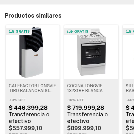
Productos similares
GRATIS
GRATIS
CALEFACTOR LONGVIE
COCINA LONGVIE
SIL
TIRO BALANCEADO
13231BF BLANCA
BA
EBA2T
-
10
%
OFF
-
10
%
OFF
-
40
$557.999,10
$899.999,10
$5