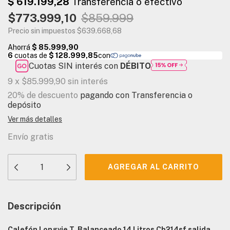
$773.999,10
$859.999
Precio sin impuestos
$639.668,68
Cuotas SIN interés con
DÉBITO
9
x
$85.999,90
sin interés
20% de descuento
pagando con Transferencia o
depósito
Ver más detalles
Envío gratis
Descripción
Calefón Longvie T. Balanceado 14 Litros Cb214sf salida