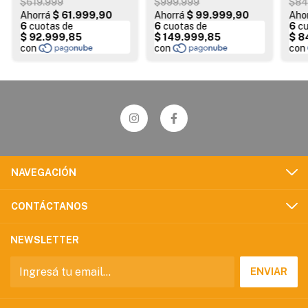
$619.999
$999.999
$84
NAVEGACIÓN
CONTÁCTANOS
NEWSLETTER