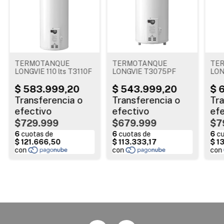
TERMOTANQUE
TERMOTANQUE
TE
LONGVIE 110 lts T3110F
LONGVIE T3075PF
LONG
$729.999
$679.999
$7