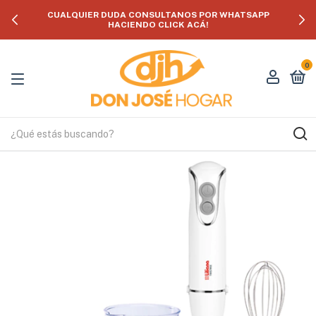
CUALQUIER DUDA CONSULTANOS POR WHATSAPP
HACIENDO CLICK ACÁ!
0