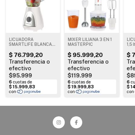
LICUADORA
MIXER LILIANA 3 EN 1
LIC
SMARTLIFE BLANCA
MASTERPIC
1,5 
1,5 lts 400W
$95.999
$119.999
$8