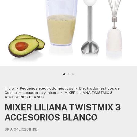
Inicio
>
Pequeños electrodomésticos
>
Electrodomésticos de
Cocina
>
Licuadoras y mixers
>
MIXER LILIANA TWISTMIX 3
ACCESORIOS BLANCO
MIXER LILIANA TWISTMIX 3
ACCESORIOS BLANCO
SKU:
04LIC231H11B