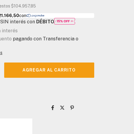
uestos
$104.957,85
SIN interés con
DÉBITO
n interés
uento
pagando con Transferencia o
es