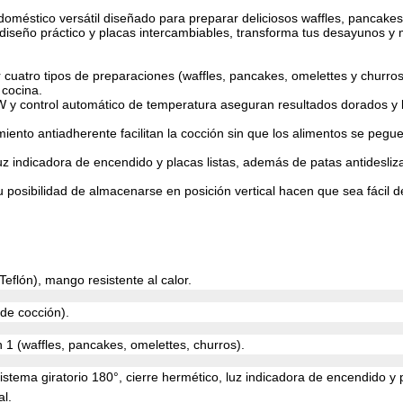
doméstico versátil diseñado para preparar deliciosos waffles, pancakes
 diseño práctico y placas intercambiables, transforma tus desayunos y
 cuatro tipos de preparaciones (waffles, pancakes, omelettes y churro
 cocina.
 y control automático de temperatura aseguran resultados dorados y 
iento antiadherente facilitan la cocción sin que los alimentos se pegu
uz indicadora de encendido y placas listas, además de patas antidesli
u posibilidad de almacenarse en posición vertical hacen que sea fácil 
eflón), mango resistente al calor.
 de cocción).
 1 (waffles, pancakes, omelettes, churros).
tema giratorio 180°, cierre hermético, luz indicadora de encendido y p
al.