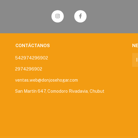
CONTÁCTANOS
N
542974296902
2974296902
ventas.web@donjosehogar.com
San Martín 647, Comodoro Rivadavia, Chubut