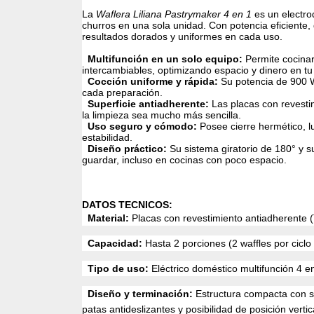
La
Waflera Liliana Pastrymaker 4 en 1
es un electro
churros en una sola unidad. Con potencia eficiente,
resultados dorados y uniformes en cada uso.
Multifunción en un solo equipo:
Permite cocinar
intercambiables, optimizando espacio y dinero en tu
Cocción uniforme y rápida:
Su potencia de 900 W
cada preparación.
Superficie antiadherente:
Las placas con revestim
la limpieza sea mucho más sencilla.
Uso seguro y cómodo:
Posee cierre hermético, l
estabilidad.
Diseño práctico:
Su sistema giratorio de 180° y s
guardar, incluso en cocinas con poco espacio.
DATOS TECNICOS:
Material:
Placas con revestimiento antiadherente (T
Capacidad:
Hasta 2 porciones (2 waffles por ciclo
Tipo de uso:
Eléctrico doméstico multifunción 4 en
Diseño y terminación:
Estructura compacta con sis
patas antideslizantes y posibilidad de posición vertic