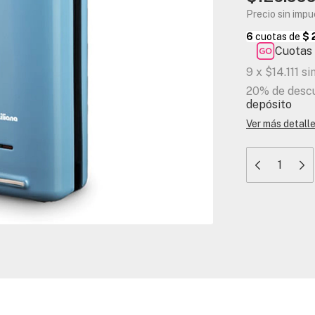
Precio sin imp
Cuotas 
9
x
$14.111
si
20% de desc
depósito
Ver más detall