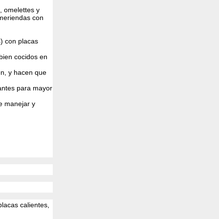
, omelettes y
 meriendas con
s) con placas
bien cocidos en
en, y hacen que
zantes para mayor
de manejar y
lacas calientes,