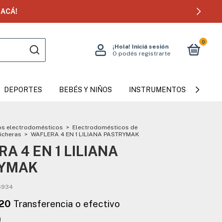
ACÁ!
0
¡Hola!
Iniciá sesión
O podés registrarte
DEPORTES
BEBÉS Y NIÑOS
INSTRUMENTOS MUSICAL
s electrodomésticos
>
Electrodomésticos de
icheras
>
WAFLERA 4 EN 1 LILIANA PASTRYMAK
A 4 EN 1 LILIANA
YMAK
S934
9