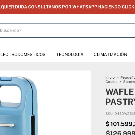
LQUIER DUDA CONSULTANOS POR WHATSAPP HACIENDO CLICK 
ELECTRODOMÉSTICOS
TECNOLOGÍA
CLIMATIZACIÓN
Inicio
>
Pequeño
Cocina
>
Sandw
WAFLER
PASTR
SKU:
04SDW231
$126.99