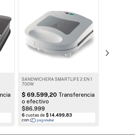
L
SANDWICHERA SMARTLIFE 2 EN 1
SANDWICHER
700W
ULTRACOMB
$86.999
$74.999