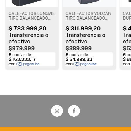
CALEFACTOR LONGVIE
CALEFACTOR VOLCÁN
CA
TIRO BALANCEADO
TIRO BALANCEADO
DUR
EBA5KV 5000 Kcal
2000 Kcal GRIS
NA
EXT
Kca
$979.999
$389.999
$5