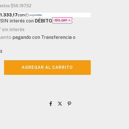
uestos
$56.197,52
SIN interés con
DÉBITO
7
sin interés
uento
pagando con Transferencia o
es