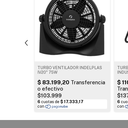
PIE 280W
TURBO VENTILADOR INDELPLAS
TURB
IV20" 75W
INDU
$103.999
$13