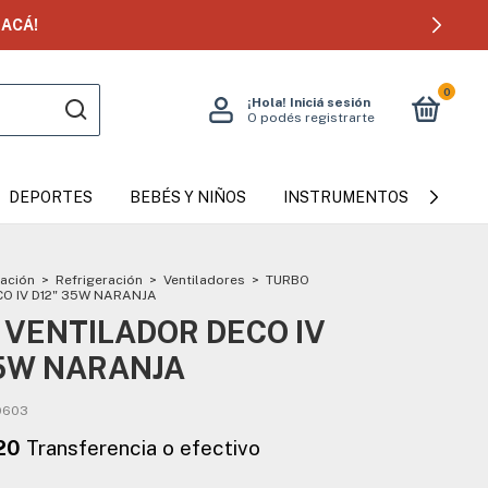
ACÁ!
0
¡Hola!
Iniciá sesión
O podés registrarte
DEPORTES
BEBÉS Y NIÑOS
INSTRUMENTOS MUSICAL
zación
>
Refrigeración
>
Ventiladores
>
TURBO
O IV D12" 35W NARANJA
 VENTILADOR DECO IV
35W NARANJA
0603