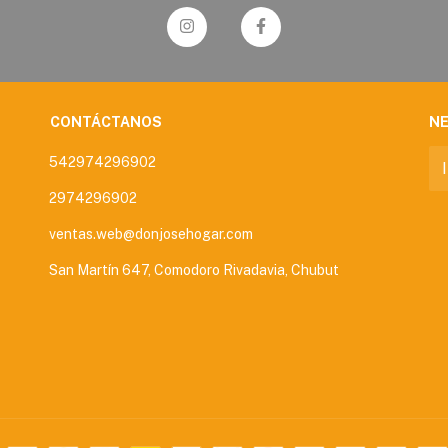
CONTÁCTANOS
N
542974296902
2974296902
ventas.web@donjosehogar.com
San Martín 647, Comodoro Rivadavia, Chubut