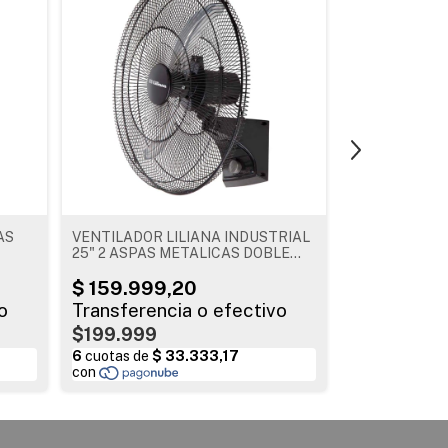
AS
VENTILADOR LILIANA INDUSTRIAL
VENTILADOR 
25" 2 ASPAS METALICAS DOBLE
26" CRIVEL D
RODAMIENTO
$199.999
$249.999