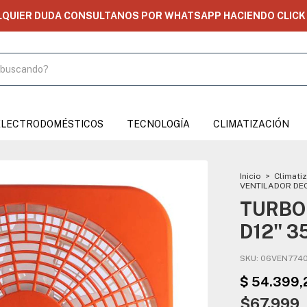
LQUIER DUDA CONSULTANOS POR WHATSAPP HACIENDO CLICK 
ELECTRODOMÉSTICOS
TECNOLOGÍA
CLIMATIZACIÓN
Inicio
>
Climati
VENTILADOR DEC
TURBO
D12" 
SKU:
06VEN774
$67.999