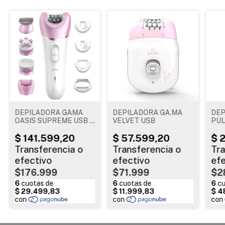
DEPILADORA GAMA
DEPILADORA GA.MA
DEP
OASIS SUPREME USB 8
VELVET USB
PUL
ACCESORIOS
500
GA.
$176.999
$71.999
$2