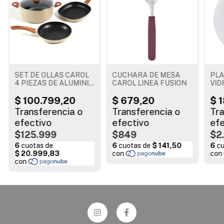
SET DE OLLAS CAROL
CUCHARA DE MESA
PLA
4 PIEZAS DE ALUMINIO
CAROL LINEA FUSION
VID
BLACK
OPA
$125.999
$849
$2