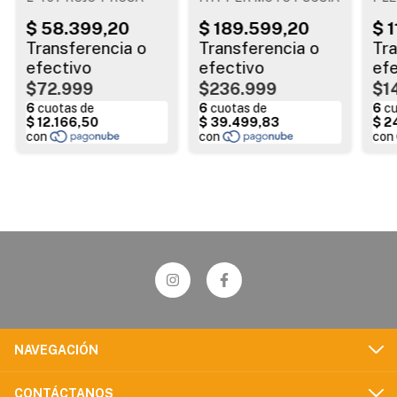
$72.999
$236.999
$1
NAVEGACIÓN
CONTÁCTANOS