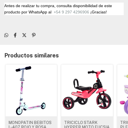
Antes de realizar tu compra, consulta disponibilidad de este
producto por WhatsApp al
+54 9 297 4296906
¡Gracias!
Productos similares
MONOPATIN BEBITOS
TRICICLO STARK
TRI
L-407 ROJO Y ROSA
HYPPER MOTO FUCSIA
PLE