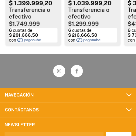
$1.749.999
$1.299.999
$4
NAVEGACIÓN
CONTÁCTANOS
NEWSLETTER