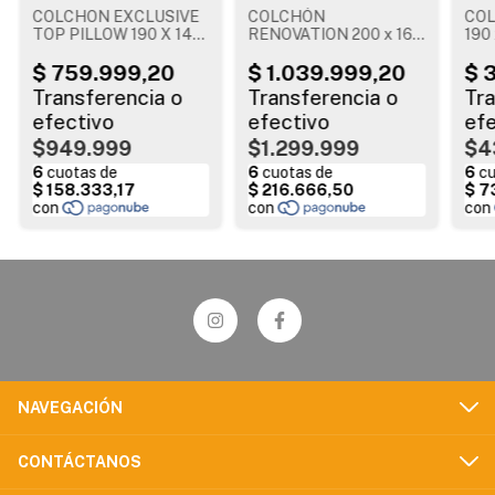
COLCHON EXCLUSIVE
COLCHÓN
COL
TOP PILLOW 190 X 140
RENOVATION 200 x 160
190 
cm
x 26 cm
$949.999
$1.299.999
$4
NAVEGACIÓN
CONTÁCTANOS