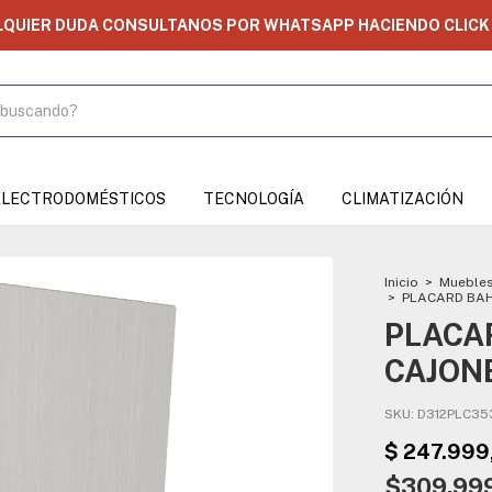
LQUIER DUDA CONSULTANOS POR WHATSAPP HACIENDO CLICK 
ELECTRODOMÉSTICOS
TECNOLOGÍA
CLIMATIZACIÓN
Inicio
>
Muebles
>
PLACARD BAHI
PLACAR
CAJONE
SKU:
D312PLC35
$309.99