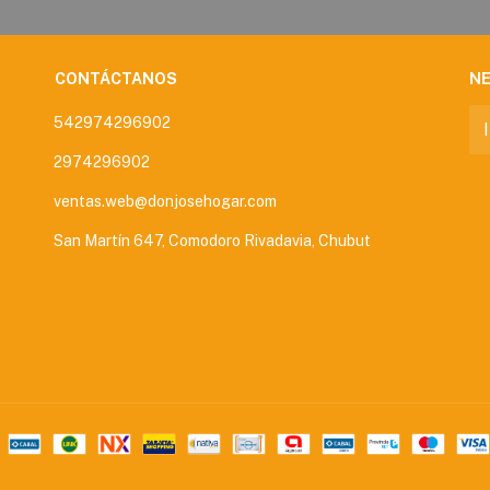
CONTÁCTANOS
N
542974296902
2974296902
ventas.web@donjosehogar.com
San Martín 647, Comodoro Rivadavia, Chubut