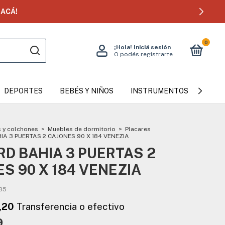
ACÁ!
0
¡Hola!
Iniciá sesión
O podés registrarte
DEPORTES
BEBÉS Y NIÑOS
INSTRUMENTOS MUSICAL
 y colchones
>
Muebles de dormitorio
>
Placares
A 3 PUERTAS 2 CAJONES 90 X 184 VENEZIA
D BAHIA 3 PUERTAS 2
S 90 X 184 VENEZIA
35
9