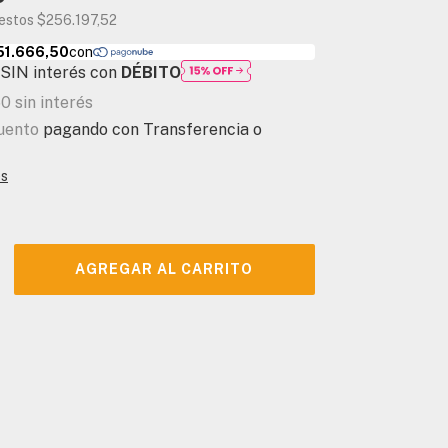
uestos
$256.197,52
SIN interés con
DÉBITO
50
sin interés
uento
pagando con Transferencia o
es