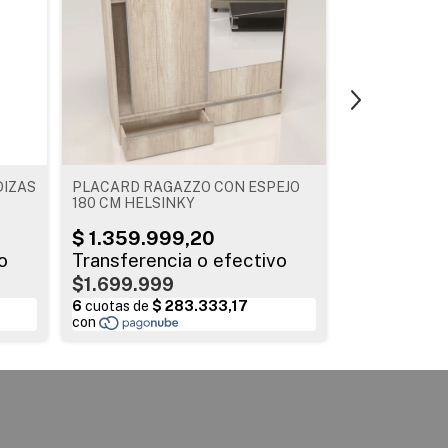
DIZAS
PLACARD RAGAZZO CON ESPEJO
PLACARD PRE
180 CM HELSINKY
CORREDIZAS 
JACARANDA 3
$1.699.999
$999.999