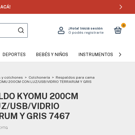
0
¡Hola!
Iniciá sesión
O podés registrarte
DEPORTES
BEBÉS Y NIÑOS
INSTRUMENTOS MUSICAL
 y colchones
>
Colchonería
>
Respaldos para cama
OMU 200CM CON LUZ/USB/VIDRIO TERRARUM Y GRIS
LDO KYOMU 200CM
UZ/USB/VIDRIO
RUM Y GRIS 7467
KYTG