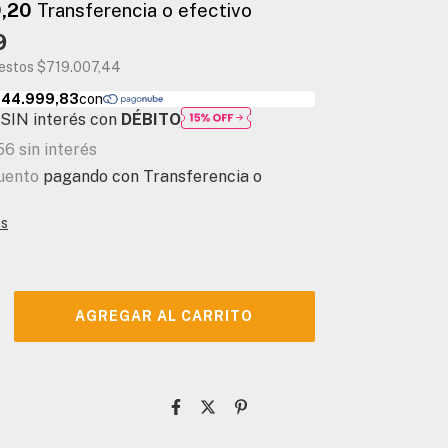
9
uestos
$719.007,44
SIN interés con
DÉBITO
56
sin interés
uento
pagando con Transferencia o
es