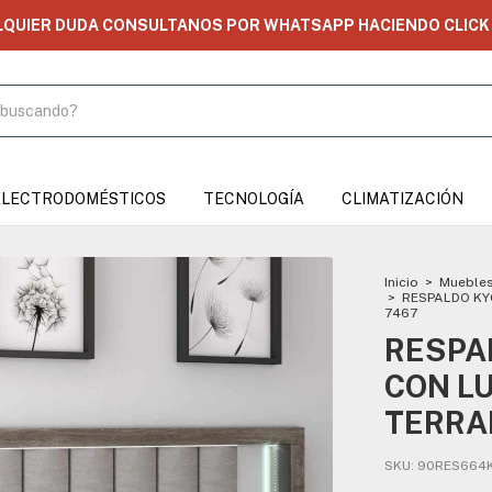
 DUDA CONSULTANOS POR WHATSAPP HACIENDO CLICK ACÁ!
ELECTRODOMÉSTICOS
TECNOLOGÍA
CLIMATIZACIÓN
Inicio
>
Muebles
>
RESPALDO KY
7467
RESPA
CON L
TERRA
SKU:
90RES664