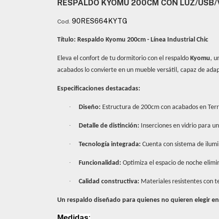
RESPALDO KYOMU 200CM CON LUZ/USB/V
90RES664KYTG
Cod.
Título: Respaldo Kyomu 200cm - Línea Industrial Chic
Eleva el confort de tu dormitorio con el respaldo
Kyomu
, u
acabados lo convierte en un mueble versátil, capaz de adapt
Especificaciones destacadas:
·
Diseño:
Estructura de 200cm con acabados en Terr
·
Detalle de distinción:
Inserciones en vidrio para u
·
Tecnología integrada:
Cuenta con sistema de ilumin
·
Funcionalidad:
Optimiza el espacio de noche elimi
·
Calidad constructiva:
Materiales resistentes con t
Un respaldo diseñado para quienes no quieren elegir ent
Medidas
: