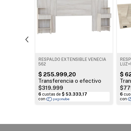
CANELON
RESPALDO EXTENSIBLE VENECIA
RESP
B
562
LUZ+
$319.999
$77