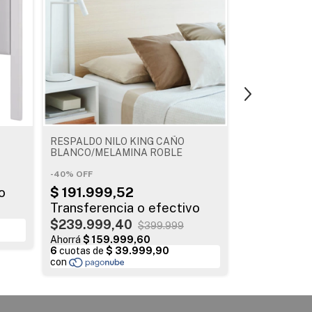
RESPALDO NILO KING CAÑO
RESPALDO EX
BLANCO/MELAMINA ROBLE
VENECIA 560
-
40
%
OFF
$319.999
$239.999,40
$399.999