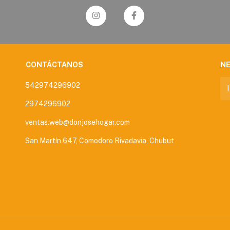
CONTÁCTANOS
N
542974296902
2974296902
ventas.web@donjosehogar.com
San Martín 647, Comodoro Rivadavia, Chubut