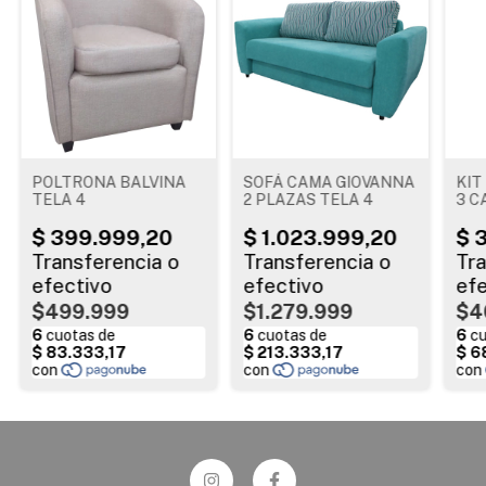
POLTRONA BALVINA
SOFÁ CAMA GIOVANNA
KIT
TELA 4
2 PLAZAS TELA 4
3 C
cm 
$499.999
$1.279.999
$4