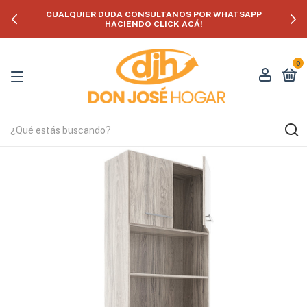
CUALQUIER DUDA CONSULTANOS POR WHATSAPP
HACIENDO CLICK ACÁ!
0