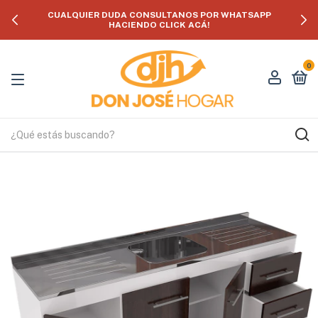
CUALQUIER DUDA CONSULTANOS POR WHATSAPP
HACIENDO CLICK ACÁ!
0