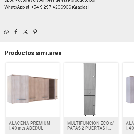
tipos y colores disponibles de este producto por
WhatsApp al
+54 9 297 4296906
¡Gracias!
Productos similares
ALACENA PREMIUM
MULTIFUNCIÓN ECO c/
ALA
1,40 mts ABEDUL
PATAS 2 PUERTAS 1
1,4
CAJÓN JACARANDA