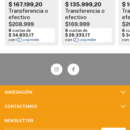
$208.999
$169.999
$2
NAVEGACIÓN
CONTÁCTANOS
NEWSLETTER