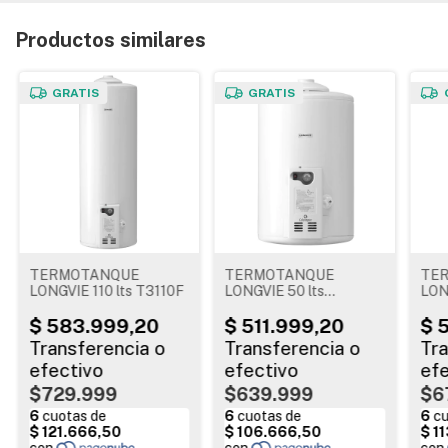
Productos similares
GRATIS
GRATIS
TERMOTANQUE
TERMOTANQUE
TE
LONGVIE 110 lts T3110F
LONGVIE 50 lts
LON
T3050CF
$729.999
$639.999
$6