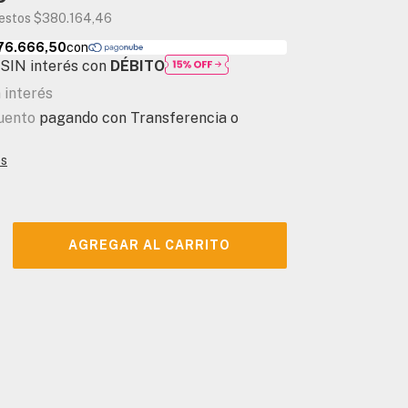
uestos
$380.164,46
SIN interés con
DÉBITO
n interés
uento
pagando con Transferencia o
es