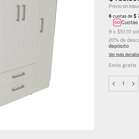
Precio sin imp
Cuotas 
9
x
$51.111
si
20% de desc
depósito
Ver más detall
Envío gratis