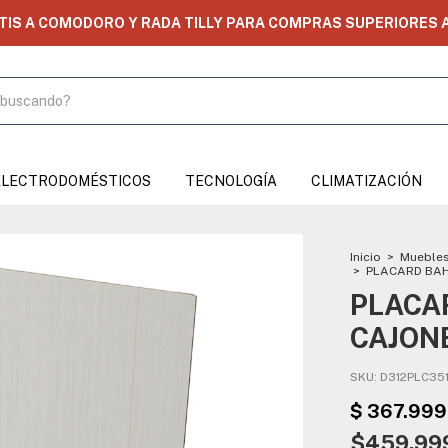
ATIS A COMODORO Y RADA TILLY PARA COMPRAS SUPERIORES A
ELECTRODOMÉSTICOS
TECNOLOGÍA
CLIMATIZACIÓN
Inicio
>
Muebles
>
PLACARD BAHI
PLACAR
CAJONE
SKU:
D312PLC35
$459.99