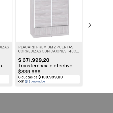
DIZAS
PLACARD PREMIUM 2 PUERTAS
PLACARD MUR
CORREDIZAS CON CAJONES 140CM
ANTROCITA
JACARANDA
$839.999
$1.399.99