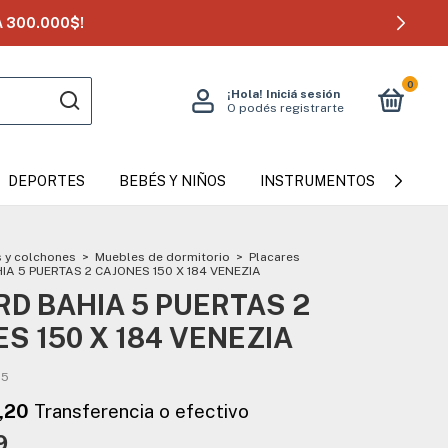
 300.000$!
0
¡Hola!
Iniciá sesión
O podés registrarte
DEPORTES
BEBÉS Y NIÑOS
INSTRUMENTOS MUSICAL
 y colchones
>
Muebles de dormitorio
>
Placares
A 5 PUERTAS 2 CAJONES 150 X 184 VENEZIA
D BAHIA 5 PUERTAS 2
S 150 X 184 VENEZIA
15
9