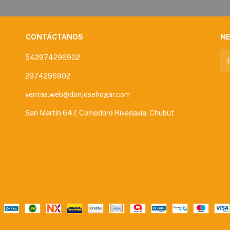
CONTÁCTANOS
N
542974296902
2974296902
ventas.web@donjosehogar.com
San Martín 647, Comodoro Rivadavia, Chubut